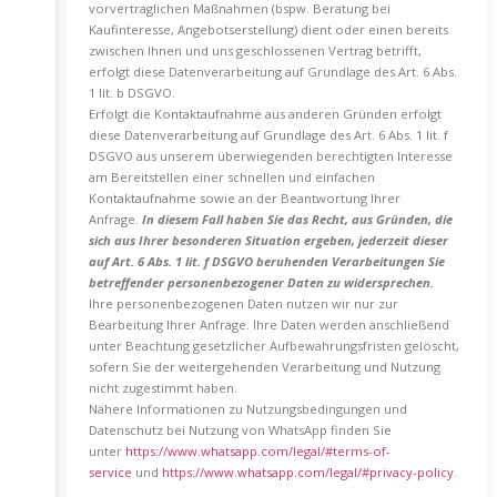
vorvertraglichen Maßnahmen (bspw. Beratung bei
Kaufinteresse, Angebotserstellung) dient oder einen bereits
zwischen Ihnen und uns geschlossenen Vertrag betrifft,
erfolgt diese Datenverarbeitung auf Grundlage des Art. 6 Abs.
1 lit. b DSGVO.
Erfolgt die Kontaktaufnahme aus anderen Gründen erfolgt
diese Datenverarbeitung auf Grundlage des Art. 6 Abs. 1 lit. f
DSGVO aus unserem überwiegenden berechtigten Interesse
am Bereitstellen einer schnellen und einfachen
Kontaktaufnahme sowie an der Beantwortung Ihrer
Anfrage.
In diesem Fall haben Sie das Recht, aus Gründen, die
sich aus Ihrer besonderen Situation ergeben, jederzeit dieser
auf Art. 6 Abs. 1 lit. f DSGVO beruhenden Verarbeitungen Sie
betreffender personenbezogener Daten zu widersprechen.
Ihre personenbezogenen Daten nutzen wir nur zur
Bearbeitung Ihrer Anfrage. Ihre Daten werden anschließend
unter Beachtung gesetzlicher Aufbewahrungsfristen gelöscht,
sofern Sie der weitergehenden Verarbeitung und Nutzung
nicht zugestimmt haben.
Nähere Informationen zu Nutzungsbedingungen und
Datenschutz bei Nutzung von WhatsApp finden Sie
unter
https://www.whatsapp.com/legal/#terms-of-
service
und
https://www.whatsapp.com/legal/#privacy-policy
.