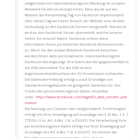
zielgerichtet mit interessenbezogener Werbung im sozialen
Netzwerk Facebook anzusprechen. Dazu wurde auf der
Website das Remarketing-Tag von Facebook implementiert.
Über dieses Tag wird beim Besuch der Website eine direkte
Verbindung zu den Facebook-Servern hergestellt. Hierdurch
wird an den Facebook-Server übermittelt, welche unserer
Seiten Sie besucht haben. Facebook ordnet diese
Information Ihrem persönlichen Facebook-Benutzerkonto
zu. Wenn Sie das soziale Netzwerk Facebook besuchen,
werden Ihnen dann personalisierte, interessenbezogene
Facebook-Ads angezeigt. Ihre Daten werden gegebenenfalls in
die USA übermittelt. Für die USA ist kein
Angemessenheitsbeschluss der EU-Kommission vorhanden.
Die Datenübermittlung erfolgt u.a auf Grundlage von
Standardvertragsklauseln als geeignete Garantien für den
Schutz der personenbezogenen Daten, einsehbar
unter:
https://www.facebook.com/legal/EU_data_transfer_add
endum
.
Die Nutzung von Cookies oder vergleichbarer Technologien
erfolgt mit Ihrer Einwilligung auf Grundlage des § 25 Abs. 1 S. 1
TTDSG i.V.m. Art. 6 Abs. 1 lit. a DSGVO. Die Verarbeitung Ihrer
personenbezogenen Daten erfolgt mit Ihrer Einwilligung auf
Grundlage des Art. 6 Abs. 1 lit. a DSGVO. Sie können die
Einwilligung jederzeit widerrufen, ohne dass die