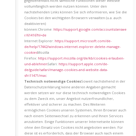
gegebenenfalls nicht sämtliche Funktionen dieser Website
vollumfänglich werden nutzen können. Unter den
nachstehenden Links können Sie sich informieren, wie Sie die
Cookies bei den wichtigsten Browsern verwalten (u.a. auch
deaktivieren)
können:Chrome:
https://support.google.com/accounts/answe
r/61416?hl=de
Internet Explorer:
https://support.microsoft.com/de-
de/help/17442/windows-internet-explorer-delete-manage-
cookies
Mozilla
Firefox:
https://support.mozilla.org/de/kb/cookies-erlauben-
und-ablehnen
Safari:
https://support.apple.com/de-
de/guide/safari/manage-cookies-and-website-data-
sfri11471/mac
Technisch notwendige Cookies
Soweit nachstehend in der
Datenschutzerklärung keine anderen Angaben gemacht
werden setzen wir nur diese technisch notwendigen Cookies
zu dem Zweck ein, unser Angebot nutzerfreundlicher,
effektiver und sicherer zu machen. Des Weiteren
ermöglichen Cookies unseren Systemen, Ihren Browser auch
nach einem Seitenwechsel zu erkennen und Ihnen Services
anzubieten. Einige Funktionen unserer Internetseite können
ohne den Einsatz von Cookies nicht angeboten werden. Für
diese ist es erforderlich, dass der Browser auch nach einem