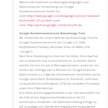
Nähere Informationen zu Nutzungsbedingungen und
Datenschutz bei Verwendung von Google
Kundenrezensionen finden Sie
unter
https://www.google.com/shopping/customerreviews/st
atic/tos/de/1_01_tos.html
sowie
unter
https://policies.google.com/privacy?hl=de
Google Kundenrezensionen Bewertungs-Tool
Wir verwenden für unsere Website das Bewertungs-Tool für
Google Kundenrezensionen der Google LLC (1600
Amphitheatre Parkway, Mountain View, CA 94043, USA;
„Google“).
Nach Ihrer Bestellung möchten wir Sie bitten, Ihren Kauf bei
uns zu bewerten und zu kommentieren. Zu diesem Zweck
werden Sie von uns per E-Mail angeschrieben, wobei wir uns
hierbei des Umfrage-Opt-in-Moduls von Google bedienen.
Dabei können u.a. folgende Informationen verarbeitet und an
Google übermittelt: Bestelldetails (z.B. Bestell-ID, Lieferland,
voraussichtliches Lieferdatum, GTIN der bestellten Produkte)
sowie Ihre E-Mail-Adresse.
Ihre Daten werden gegebenenfalls in die USA übermittelt. Für
die USA ist kein Angemessenheitsbeschluss der EU-
Kommission vorhanden. Die Datenübermittlung erfolgt u.a
auf Grundlage von Standardvertragsklauseln als geeignete