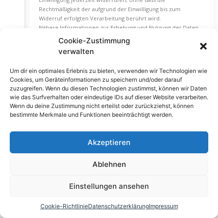
Rechtmäßigkeit der aufgrund der Einwilligung bis zum
Widerruf erfolgten Verarbeitung berührt wird.
Nähere Informationen zur Erhebung und Nutzung der Daten
durch Facebook, über Ihre diesbezüglichen Rechte und
Cookie-Zustimmung
Möglichkeiten zum Schutz Ihrer Privatsphäre finden Sie in
verwalten
den Datenschutzhinweisen von Facebook
unter
https://www.facebook.com/about/privacy/
.
Um dir ein optimales Erlebnis zu bieten, verwenden wir Technologien wie
Verwendung von Google Ads Conversion-Tracking
Cookies, um Geräteinformationen zu speichern und/oder darauf
Wir verwenden auf unserer Website das Online-
zuzugreifen. Wenn du diesen Technologien zustimmst, können wir Daten
Werbeprogramm „Google Ads“ und in diesem Rahmen
wie das Surfverhalten oder eindeutige IDs auf dieser Website verarbeiten.
Conversion-Tracking (Besuchsaktionsauswertung). Das Google
Wenn du deine Zustimmung nicht erteilst oder zurückziehst, können
Conversion Tracking ist ein Analysedienst der Google Ireland
bestimmte Merkmale und Funktionen beeinträchtigt werden.
Limited (Gordon House, Barrow Street, Dublin 4, Irland;
Google).
Wenn Sie auf eine von Google geschaltete Anzeige klicken,
Akzeptieren
wird ein Cookie für das Conversion-Tracking auf Ihrem
Rechner abgelegt. Diese Cookies haben eine begrenzte
Ablehnen
Gültigkeit, enthalten keine personenbezogenen Daten und
dienen somit nicht der persönlichen Identifizierung. Wenn Sie
bestimmte Seiten unserer Website besuchen und das Cookie
Einstellungen ansehen
noch nicht abgelaufen ist, können Google und wir erkennen,
dass Sie auf die Anzeige geklickt haben und zu dieser Seite
Cookie-Richtlinie
Datenschutzerklärung
Impressum
weitergeleitet wurden. Jeder Google Ads-Kunde erhält ein