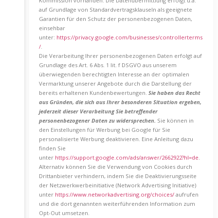
Kommission vorhanden. Die Datenübermittlung erfolgt u.a.
auf Grundlage von Standardvertragsklauseln als geeignete
Garantien für den Schutz der personenbezogenen Daten,
einsehbar
unter:
https://privacy.google.com/businesses/controllerterms
/
.
Die Verarbeitung Ihrer personenbezogenen Daten erfolgt auf
Grundlage des Art. 6 Abs. 1 lit. f DSGVO aus unserem
überwiegenden berechtigten Interesse an der optimalen
Vermarktung unserer Angebote durch die Darstellung der
bereits erhaltenen Kundenbewertungen.
Sie haben das Recht
aus Gründen, die sich aus Ihrer besonderen Situation ergeben,
jederzeit dieser Verarbeitung Sie betreffender
personenbezogener Daten zu widersprechen.
Sie können in
den Einstellungen für Werbung bei Google für Sie
personalisierte Werbung deaktivieren. Eine Anleitung dazu
finden Sie
unter
https://support.google.com/ads/answer/2662922?hl=de
.
Alternativ können Sie die Verwendung von Cookies durch
Drittanbieter verhindern, indem Sie die Deaktivierungsseite
der Netzwerkwerbeinitiative (Network Advertising Initiative)
unter
https://www.networkadvertising.org/choices/
aufrufen
und die dort genannten weiterführenden Information zum
Opt-Out umsetzen.