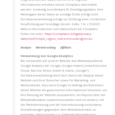
Informationen erhoben und an Complianz übermittelt
werden: eindeutig zuordenbare ID, Einwilligungsstatus. Eine
Weitergabe dieser Daten an sonstige Dritte erfolgt nicht.
Die Datenverarbeitung erfolgt zur Erfüllung einer rechtlichen
Verpflichtung auf Grundlage des Art. 6 Abs. 1 lit. c DSGVO.
Nähere Informationen zum Datenschutz bei Complianz
finden Sie unter:
https://complianz.io/legal/privacy-
statement/?cmplz_region_redirect=true&region=eu
Analyse Werbetracking Affiliate
Verwendung von Google Analytics
Wir verwenden auf unserer Website den Webanalysedienst
Google Analytics der Google Google Ireland Limited (Gordon
House, Barrow Street, Dublin 4, Irland; „Google“).
Die Datenverarbeitung dient dem Zweck der Analyse dieser
Website und ihrer Besucher sowie für Marketing- und
Werbezwecke. Dazu wird Google im Auftrag des Betreibers
dieser Website die gewonnenen Informationen benutzen, um
Ihre Nutzung der Website auszuwerten, um Reports über die
Websiteaktivitäten zusammenzustellen und um weitere, mit
der Websitenutzung und der Internetnutzung verbundene
Dienstleistungen gegenüber dem Websitebetreiber zu
erbringen. Dabei können u.a. folgende Informationen